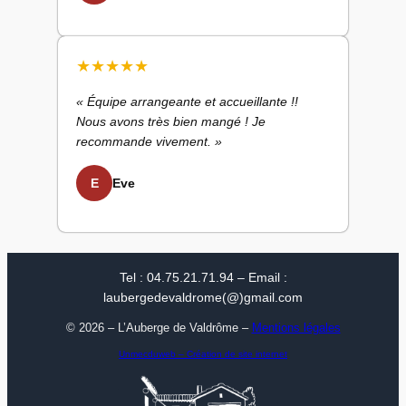
★
★
★
★
★
« Équipe arrangeante et accueillante !!
Nous avons très bien mangé ! Je
recommande vivement. »
E
Eve
Tel : 04.75.21.71.94 – Email :
laubergedevaldrome(@)gmail.com
© 2026 – L’Auberge de Valdrôme –
Mentions légales
Unmecduweb – Création de site internet